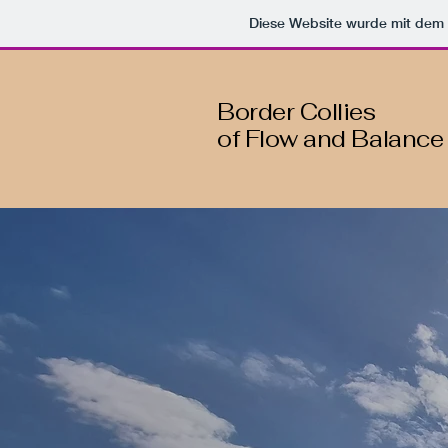
Diese Website wurde mit de
Border Collies
of Flow and Balance