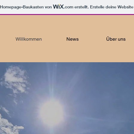
m Homepage-Baukasten von
.com
erstellt. Erstelle deine Websit
Willkommen
News
Über uns