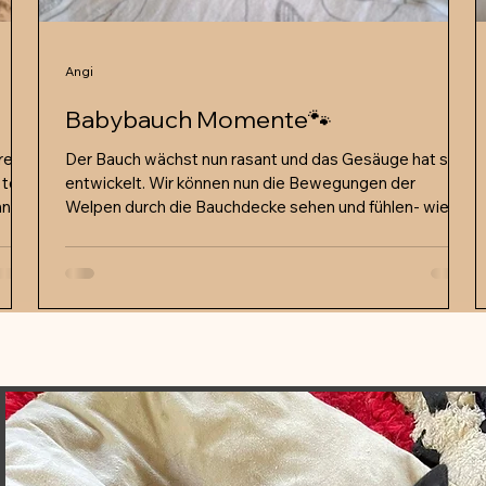
Angi
Babybauch Momente🐾
ren.
Der Bauch wächst nun rasant und das Gesäuge hat sich
tolle
entwickelt. Wir können nun die Bewegungen der
hnen
Welpen durch die Bauchdecke sehen und fühlen- wie
e
schön ist das denn🤗! Bald können wir die kleinen
Zwerge begrüssen😍