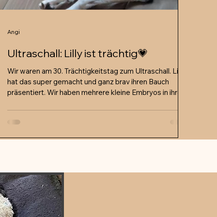
Angi
Ultraschall: Lilly ist trächtig💗
Wir waren am 30. Trächtigkeitstag zum Ultraschall. Lilly
hat das super gemacht und ganz brav ihren Bauch
präsentiert. Wir haben mehrere kleine Embryos in ihren
Fruchtblasen gefunden und durften sogar ihren
Herzschlag💕sehen - das war ein wunderschöner
Moment! Nun sind wir völlig hin und weg und freuen uns
riesig darauf, wenn die Welpen in vier Wochen, Ende
März, zur Welt kommen!