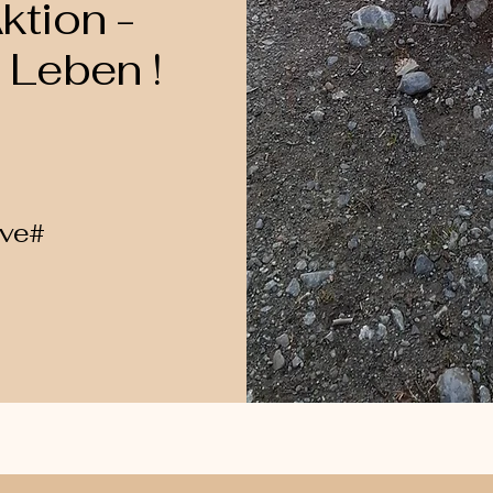
Aktion -
s Leben !
ove#