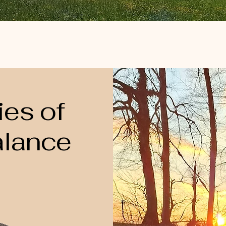
ies of
alance