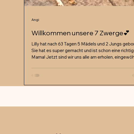
Angi
Willkommen unsere 7 Zwerge💕
Lilly hat nach 63 Tagen 5 Mädels und 2 Jungs gebo
Sie hat es super gemacht und ist schon eine richtig 
Mama! Jetzt sind wir uns alle am erholen, eingewö
und geniessen. Sie sind einfach zuckersüss und all
wunderschön! 🤗 Weitere Bilder und Informationen
findet ihr unter: Welpen